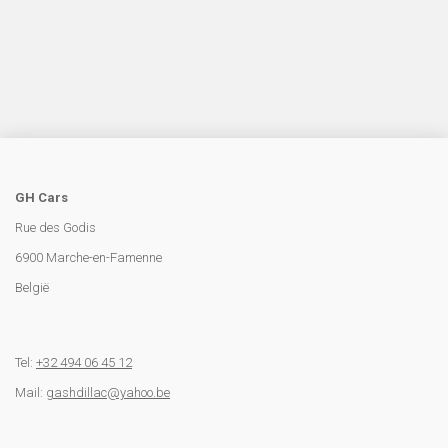
21 000 euros
tout compris (controle technique, demande
d'immatriculation, carpass, plein fait et garantie)
GH Cars
Rue des Godis
6900 Marche-en-Famenne
België
Tel:
+32 494 06 45 12
Mail:
gashdillac@yahoo.be